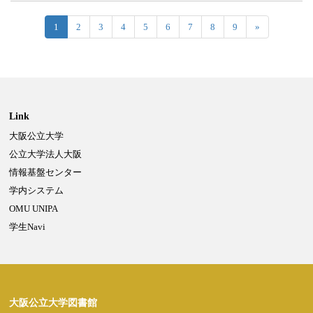
1
2
3
4
5
6
7
8
9
»
Link
大阪公立大学
Powered by NetCommons
公立大学法人大阪
情報基盤センター
学内システム
OMU UNIPA
学生Navi
大阪公立大学図書館