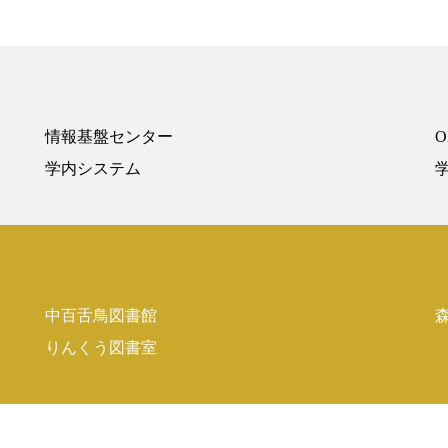
情報基盤センター
O
Powered by NetCommons
学内システム
学
中百舌鳥図書館
りんくう図書室