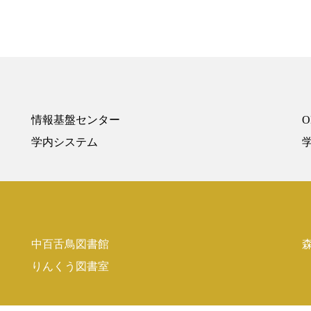
情報基盤センター
O
Powered by NetCommons
学内システム
学
中百舌鳥図書館
りんくう図書室