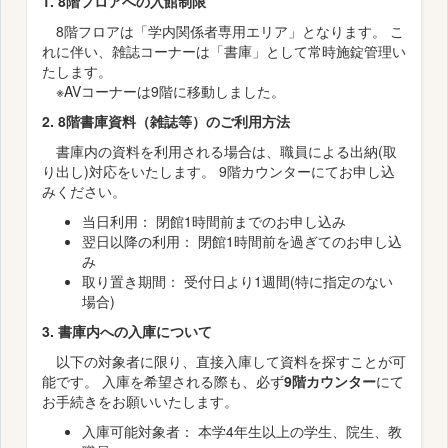
1. 8階フロアへの入館制限
8階フロアは「学内関係者専用エリア」となります。 こ
れに伴い、雑誌コーナーは「書庫」として常時施錠管理い
たします。
※AVコーナーは9階に移動しました。
2. 8階書庫資料（雑誌等）のご利用方法
書庫内の資料を利用される場合は、職員による出納(取
り出し)対応をいたします。 9階カウンターにてお申し込
みください。
当日利用： 閉館1時間前までのお申し込み
翌日以降の利用： 閉館1時間前を過ぎてのお申し込
み
取り置き期間： 受付日より1週間(特に指定のない
場合)
3. 書庫内への入庫について
以下の対象者に限り、直接入庫して資料を探すことが可
能です。 入庫を希望される際も、必ず
9階カウンター
にて
お手続きをお願いいたします。
入庫可能対象者： 本学4年生以上の学生、院生、教