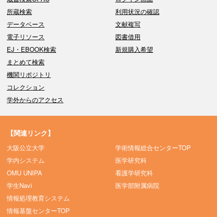
所蔵検索
利用状況の確認
データベース
文献複写
電子リソース
図書借用
EJ・EBOOK検索
新規購入希望
まとめて検索
機関リポジトリ
コレクション
学外からのアクセス
【関連リンク】
大阪公立大学
学術情報総合センターTOP
学内システム
医学研究科
OMU UNIPA
看護学研究科
学生Navi
医学部附属病院
情報処理教育システム
情報基盤センターTOP