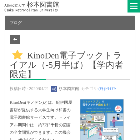
ブログ
KinoDen電子ブックトラ
イアル（-5月半ば）【学内者
限定】
投稿日時 : 2020/04/21
杉本図書館
カテゴリ:
(終)ﾄﾗｲｱﾙ
KinoDen(キノデン)とは、紀伊國屋
書店が提供する大学生向け和書の
電子図書館サービスです。トライ
アル期間中は、約2万3千冊の図書
の全文閲覧ができます。この機会
に、ぜひお試しください。