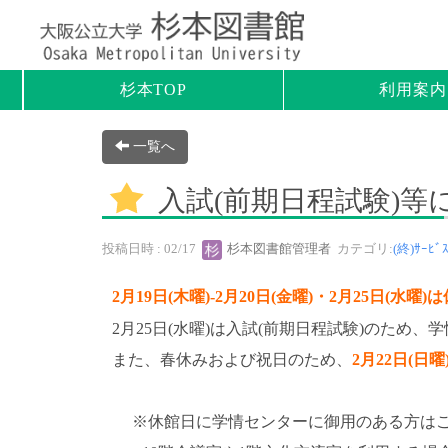
杉本TOP
利用案内
一覧へ
入試(前期日程試験)等に
投稿日時 : 02/17
杉本図書館管理者
カテゴリ:
(終)ｻｰﾋﾞ
2月19日(木曜)-2月20日(金曜)・2月25日(水曜)
2月25日(水曜)は入試(前期日程試験)のため
また、春休みおよび祝日のため、
2月22日(日曜)
※休館日に学情センターに御用のある方は