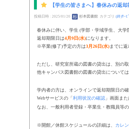
【学生の皆さまへ】春休みの返却
投稿日時 : 2025/01/20
杉本図書館
カテゴリ:
(終)ｻｰﾋ
春休みに伴い、学生 (学部・学域学生、大学
返却期限日は
4月9日(水)
になります。
※卒業(修了)予定の方は
3月26日(水)
までに返
ただし、研究室所蔵の図書の貸出は、別の取
他キャンパス図書館の図書の貸出については
学内者の方は、オンラインで返却期限日の確
Webサービスの「
利用状況の確認
」画面また
なお、一般利用者登録・卒業生・教職員等の
※開館／休館スケジュールの詳細は、
カレン