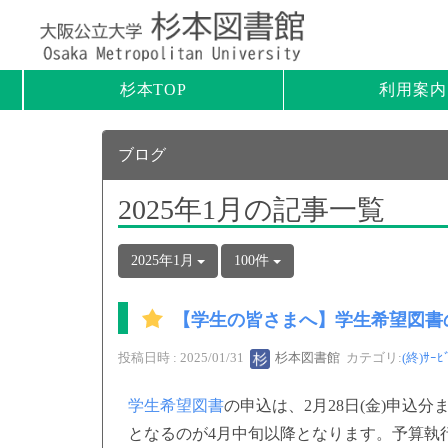
杉本TOP
利用案内
ブログ
2025年1月の記事一覧
2025年1月
100件
【学生の皆さまへ】学生希望図書
投稿日時 : 2025/01/31
杉本図書館
カテゴリ:
(終)ｻｰﾋ
学生希望図書
の申込は、2月28日(金)申込
となるのが4月中旬以降となります。予算執