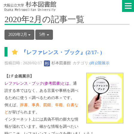
2020年2月の記事一覧
2020年2月
5件
『レファレンス・ブック』(2/17- )
投稿日時 : 2020/02/17
杉本図書館
カテゴリ:
(終)2階展示
【2Ｆ企画展示】
レファレンス・ブック(参考図書)とは、
通
読する本ではなく、ある言葉や事柄を調べ
るために使う＜調べるための本＞です。
例えば、
辞書、事典、図鑑、年鑑、白書な
ど
が挙げられます。
インターネット上には真偽不明の膨大な情
報が溢れています。確かな情報を調べたい
時にこそ、レファレンス・ブックを使いましょう！