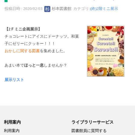
投稿日時 : 2020/02/03
杉本図書館
カテゴリ:
(終)2階ミニ展示
【2Ｆミニ企画展示】
チョコレートにアイスにドーナッツ。和菓
子にゼリーにクッキー！！！
おかしに関する図書
を集めました。
あまい本で
ほっと一息
しませんか？
展示リスト
利用案内
ライブラリーサービス
利用案内
図書館員に質問する