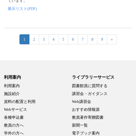
ています。
展示リスト(PDF)
1
2
3
4
5
6
7
8
9
»
利用案内
ライブラリーサービス
利用案内
図書館員に質問する
施設紹介
講習会・ガイダンス
資料の配置と利用
Web講習会
Webサービス
おすすめ情報源
各種申込書
教員著作寄贈図書
教員の方へ
新聞一覧
学外の方へ
電子ブック案内