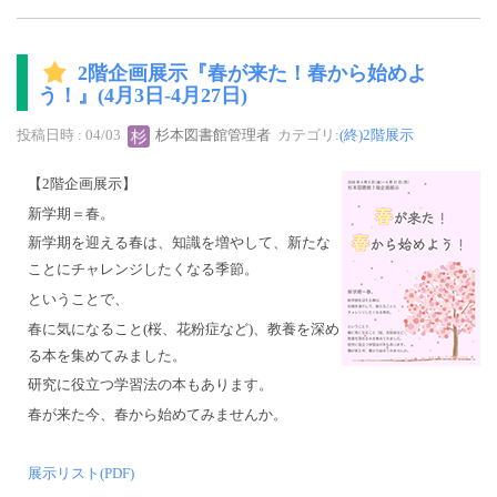
2階企画展示『春が来た！春から始めよ
う！』(4月3日-4月27日)
投稿日時 : 04/03
杉本図書館管理者
カテゴリ:
(終)2階展示
【2階企画展示】
新学期＝春。
新学期を迎える春は、知識を増やして、新たな
ことにチャレンジしたくなる季節。
ということで、
春に気になること(桜、花粉症など)、教養を深め
る本を集めてみました。
研究に役立つ学習法の本もあります。
春が来た今、春から始めてみませんか。
展示リスト(PDF)