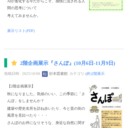
AIが進化する今だからこそ、感情に流される人
間の思考について
考えてみませんか。
展示リスト(PDF)
2階企画展示『さんぽ』(10月6日-11月9日)
投稿日時 : 2025/10/06
杉本図書館
カテゴリ:
(終)2階展示
【2階企画展示】
秋になりました。気候のいい、この季節に「さ
んぽ」をしませんか？
建築や歴史名所を訪ね歩いたり、今と昔の街の
風景を見比べたり・・・
さんぽのお伴になりそうな、身近な自然に関す