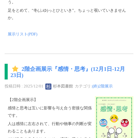
う。
足をとめて、“冬(ふゆ)っとひといき”。ちょっと覗いていきません
か。
展示リスト(PDF)
2階企画展示『感情・思考』(12月1日-12月
23日)
投稿日時 : 2025/12/01
杉本図書館
カテゴリ:
(終)2階展示
【2階企画展示】
感情と思考は互いに影響を与え合う密接な関係
です。
人は感情に左右されて、行動や物事の判断が変
わることもあります。