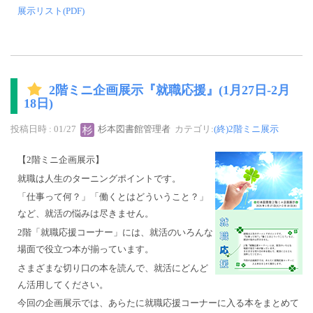
展示リスト(PDF)
2階ミニ企画展示『就職応援』(1月27日-2月
18日)
投稿日時 : 01/27
杉本図書館管理者
カテゴリ:
(終)2階ミニ展示
【2階ミニ企画展示】
就職は人生のターニングポイントです。
「仕事って何？」「働くとはどういうこと？」
など、就活の悩みは尽きません。
2階「就職応援コーナー」には、就活のいろんな
場面で役立つ本が揃っています。
さまざまな切り口の本を読んで、就活にどんど
ん活用してください。
今回の企画展示では、あらたに就職応援コーナーに入る本をまとめて