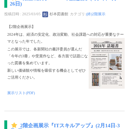
26日)
投稿日時 : 2025/03/05
杉本図書館
カテゴリ:
(終)2階展示
【2階企画展示】
2024年は、経済の安定化、政治変動、社会課題への対応が重要なテー
マとなった年でした。
この展示では、各新聞社の書評委員が選んだ
「今年の3冊」や受賞作など、各方面で話題にな
った図書を集めています。
新しい価値観や情報を吸収する機会としてぜひ
ご活用ください。
展示リスト(PDF)
2階企画展示『ITスキルアップ』(2月14日-3