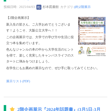
投稿日時 : 2025/04/03
杉本図書館
カテゴリ:
(終)2階展示
【2階企画展示】
新入生の皆さん、ご入学おめでとうございま
す！ようこそ、大阪公立大学へ！！
この企画展示では、大学での学び方や生活に役
立つ本を集めています。
色んなジャンルの本の中から大学生活のヒント
を得て、楽しく充実したキャンパスライフのス
タートに弾みをつけましょう。
在学生にもお薦めの展示なので、ぜひ手に取ってみてください。
展示リスト(PDF)
2階企画展示『2024年話題書』(3月5日-3月