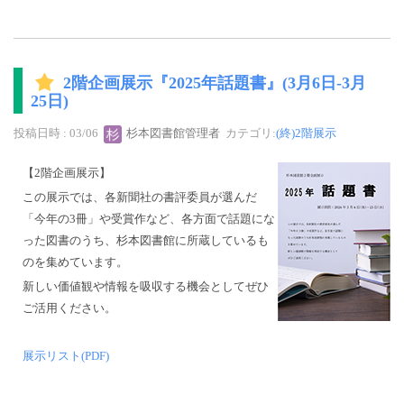
2階企画展示『2025年話題書』(3月6日-3月
25日)
投稿日時 : 03/06
杉本図書館管理者
カテゴリ:
(終)2階展示
【2階企画展示】
この展示では、各新聞社の書評委員が選んだ
「今年の3冊」や受賞作など、各方面で話題にな
った図書のうち、杉本図書館に所蔵しているも
のを集めています。
新しい価値観や情報を吸収する機会としてぜひ
ご活用ください。
展示リスト(PDF)