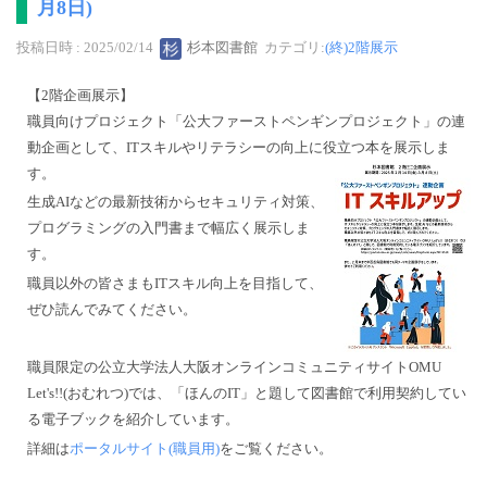
月8日)
投稿日時 : 2025/02/14
杉本図書館
カテゴリ:
(終)2階展示
【2階企画展示】
職員向けプロジェクト「公大ファーストペンギンプロジェクト」の連
動企画として、ITスキルやリテラシーの向上に役立つ本を展示しま
す。
生成AIなどの最新技術からセキュリティ対策、
プログラミングの入門書まで幅広く展示しま
す。
職員以外の皆さまもITスキル向上を目指して、
ぜひ読んでみてください。
職員限定の公立大学法人大阪オンラインコミュニティサイトOMU
Let's!!(おむれつ)では、「ほんのIT」と題して図書館で利用契約してい
る電子ブックを紹介しています。
詳細は
ポータルサイト(職員用)
をご覧ください。