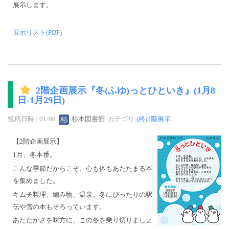
展示します。
展示リスト(PDF)
2階企画展示『冬(ふゆ)っとひといき』(1月8
日-1月29日)
投稿日時 : 01/08
杉本図書館
カテゴリ:
(終)2階展示
【2階企画展示】
1月、冬本番。
こんな季節だからこそ、心も体もあたたまる本
を集めました。
キムチ料理、編み物、温泉。冬にぴったりの駅
伝や雪の本もそろっています。
あたたかさを味方に、この冬を乗り切りましょ