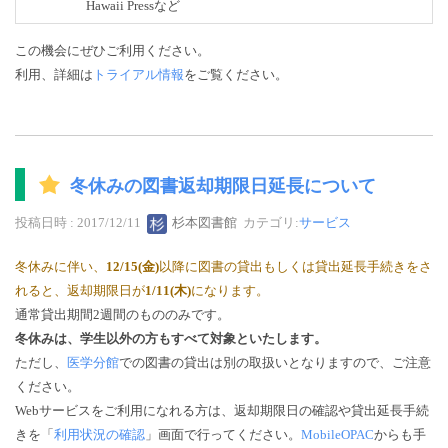
Hawaii Pressなど
この機会にぜひご利用ください。
利用、詳細は
トライアル情報
をご覧ください。
冬休みの図書返却期限日延長について
投稿日時 : 2017/12/11
杉本図書館
カテゴリ:
サービス
冬休みに伴い、
12/15(金)
以降に図書の貸出もしくは貸出延長手続きをさ
れると、返却期限日が
1/11(木)
になります。
通常貸出期間2週間のもののみです。
冬休みは、学生以外の方もすべて対象といたします。
ただし、
医学分館
での図書の貸出は別の取扱いとなりますので、ご注意
ください。
Webサービスをご利用になれる方は、返却期限日の確認や貸出延長手続
きを「
利用状況の確認
」画面で行ってください。
MobileOPAC
からも手