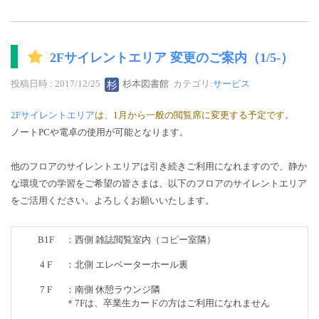
2Fサイレントエリア 変更のご案内（1/5-）
投稿日時 : 2017/12/25
杉本図書館
カテゴリ:
サービス
2Fサイレントエリア
は、1月から一般の閲覧席に変更する予定です。
ノートPCや電卓の使用が可能となります。
他のフロアのサイレントエリアは引き続きご利用になれますので、静か
な環境での学習をご希望の皆さまは、以下のフロアのサイレントエリア
をご活用ください。よろしくお願いいたします。
B1F
：西側 雑誌閲覧室内（コピー室隣）
4 F
：北側 エレベーターホール裏
7 F
：南側 休憩ラウンジ隣
＊7Fは、卒業生カードの方はご利用になれません