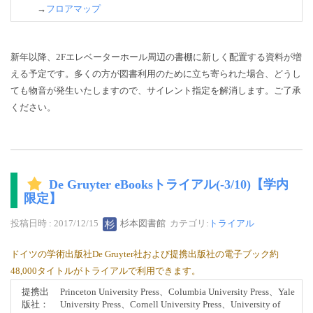
→
フロアマップ
新年以降、2Fエレベーターホール周辺の書棚に新しく配置する資料が増
える予定です。多くの方が図書利用のために立ち寄られた場合、どうし
ても物音が発生いたしますので、サイレント指定を解消します。ご了承
ください。
De Gruyter eBooksトライアル(-3/10)【学内
限定】
投稿日時 : 2017/12/15
杉本図書館
カテゴリ:
トライアル
ドイツの学術出版社De Gruyter社および提携出版社の電子ブック約
48,000タイトルがトライアルで利用できます。
提携出
Princeton University Press、Columbia University Press、Yale
版社：
University Press、Cornell University Press、University of