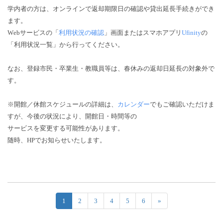
学内者の方は、オンラインで返却期限日の確認や貸出延長手続きができ
ます。
W
ebサービスの「
利用状況の確認
」画面またはスマホアプリ
Ufinity
の
「利用状況一覧」から行ってください。
なお、登録市民・卒業生・教職員等は、春休みの返却日延長の対象外で
す。
※開館／休館スケジュールの詳細は、
カレンダー
でもご確認いただけま
すが、今後の状況により、開館日・時間等の
サービスを変更する可能性があります。
随時、HPでお知らせいたします。
1
2
3
4
5
6
»