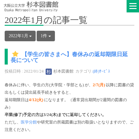
2022年1月の記事一覧
2022年1月
1件
【学生の皆さまへ】春休みの返却期限日延
長について
投稿日時 : 2022/01/24
杉本図書館
カテゴリ:
(終)ｻｰﾋﾞｽ
春休みに伴い、学生の方(大学院・学部とも) が、
2/7(月)
以降に図書の貸
出もしくは貸出延長手続きをすると、
返却期限日は
4/12(火)
になります。（通常貸出期間が2週間の図書の
み）
卒業(修了)予定の方は3/24(木)までに返却してください。
ただし、
医学分館
や研究室の所蔵図書は別の取扱いとなりますので、ご
注意ください。