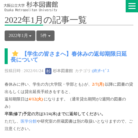
2022年1月の記事一覧
2022年1月
5件
【学生の皆さまへ】春休みの返却期限日延
長について
投稿日時 : 2022/01/24
杉本図書館
カテゴリ:
(終)ｻｰﾋﾞｽ
春休みに伴い、学生の方(大学院・学部とも) が、
2/7(月)
以降に図書の貸
出もしくは貸出延長手続きをすると、
返却期限日は
4/12(火)
になります。（通常貸出期間が2週間の図書の
み）
卒業(修了)予定の方は3/24(木)までに返却してください。
ただし、
医学分館
や研究室の所蔵図書は別の取扱いとなりますので、ご
注意ください。